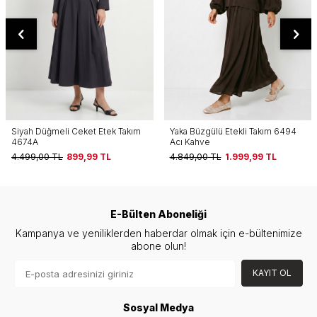
Yaka Büzgülü Etekli Takım 6494
Yaka Büzgülü Etekli Takım 6494
Acı Kahve
Mürdüm
4.849,00
TL
1.999,99
TL
4.849,00
TL
1.999,99
TL
E-Bülten Aboneliği
Kampanya ve yeniliklerden haberdar olmak için e-bültenimize
abone olun!
KAYIT OL
Sosyal Medya