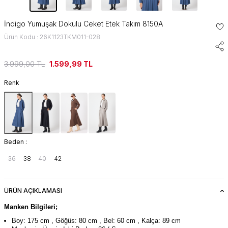
İndigo Yumuşak Dokulu Ceket Etek Takım 8150A
Ürün Kodu : 26K1123TKM011-028
3.999,00
TL
1.599,99
TL
Renk
Beden :
36
38
40
42
ÜRÜN AÇIKLAMASI
Manken Bilgileri;
Boy: 175 cm , Göğüs: 80 cm , Bel: 60 cm , Kalça: 89 cm