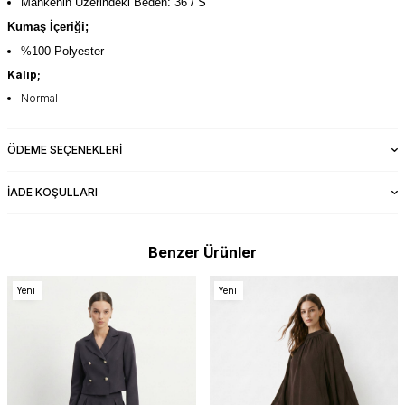
Mankenin Üzerindeki Beden: 36 / S
Kumaş İçeriği;
%100 Polyester
Kalıp;
Normal
ÖDEME SEÇENEKLERI
İADE KOŞULLARI
Benzer Ürünler
Yeni
Yeni