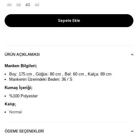
36
38
40
42
Sepete Ekle
ÜRÜN AÇIKLAMASI
Manken Bilgileri;
Boy: 175 cm , Göğüs: 80 cm , Bel: 60 cm , Kalça: 89 cm
Mankenin Üzerindeki Beden: 36 / S
Kumaş İçeriği;
%100 Polyester
Kalıp;
Normal
ÖDEME SEÇENEKLERI