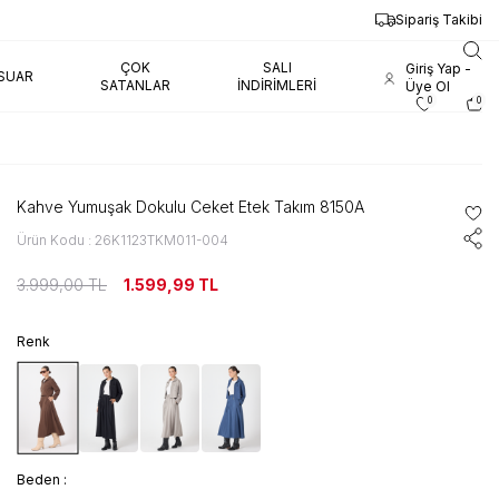
Sipariş Takibi
ÇOK
SALI
Giriş Yap -
SUAR
SATANLAR
İNDIRIMLERI
Üye Ol
0
0
Kahve Yumuşak Dokulu Ceket Etek Takım 8150A
Ürün Kodu : 26K1123TKM011-004
3.999,00
TL
1.599,99
TL
Renk
Beden :