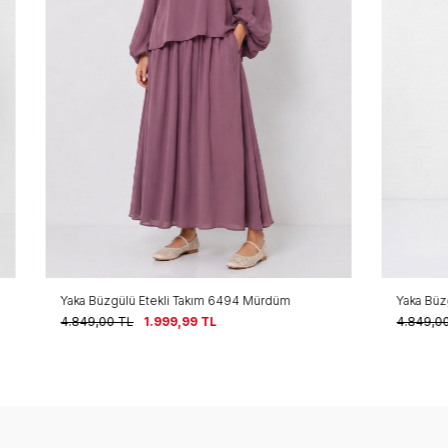
Etekli Takım 6494 Mürdüm
Yaka Büzgülü Etekli Takım 6494 E
1.999,99
TL
4.849,00
TL
1.999,99
TL