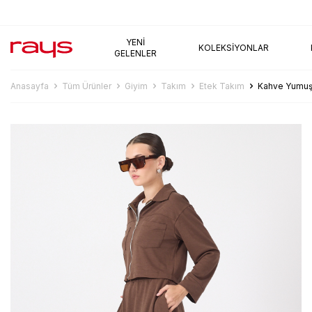
AYNI GÜN KARGO
YENI
KOLEKSIYONLAR
GELENLER
Anasayfa
Tüm Ürünler
Giyim
Takım
Etek Takım
Kahve Yumuş