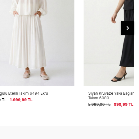
kru
Siyah Kruvaze Yaka Bağlamalı Yelek ve Etek
Takım 6080
5.999,00
TL
999,99
TL