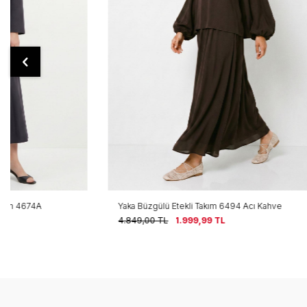
Yaka Büzgülü Etekli Takım 6494 Acı Kahve
Yaka Büzgülü 
4.849,00
TL
1.999,99
TL
4.849,00
TL