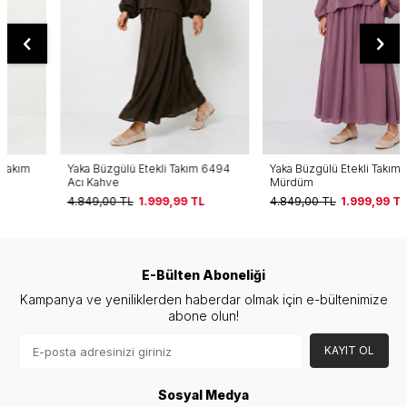
Yaka Büzgülü Etekli Takım 6494
Yaka Büzgülü Etekli Takım 6494
Acı Kahve
Mürdüm
4.849,00
TL
1.999,99
TL
4.849,00
TL
1.999,99
TL
E-Bülten Aboneliği
Kampanya ve yeniliklerden haberdar olmak için e-bültenimize
abone olun!
KAYIT OL
Sosyal Medya