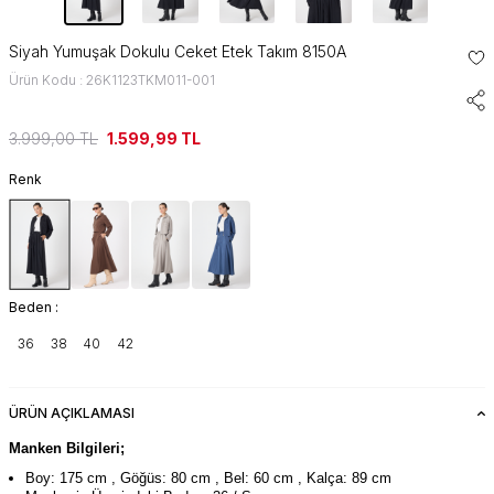
Siyah Yumuşak Dokulu Ceket Etek Takım 8150A
Ürün Kodu : 26K1123TKM011-001
3.999,00
TL
1.599,99
TL
Renk
Beden :
36
38
40
42
ÜRÜN AÇIKLAMASI
Manken Bilgileri;
Boy: 175 cm , Göğüs: 80 cm , Bel: 60 cm , Kalça: 89 cm