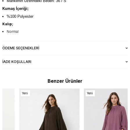
Mankenin Üzerindeki Beden: 36 / S
Kumaş İçeriği;
%100 Polyester
Kalıp;
Normal
ÖDEME SEÇENEKLERI
İADE KOŞULLARI
Benzer Ürünler
Yeni
Yeni