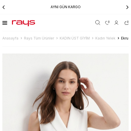
AYNI GÜN KARGO
0
0
Anasayfa
Rays Tüm Ürünler
KADIN ÜST GİYİM
Kadın Yelek
Ekru 