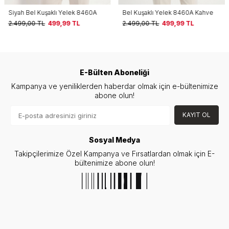
Siyah Bel Kuşaklı Yelek 8460A
Bel Kuşaklı Yelek 8460A Kahve
2.499,00
TL
499,99
TL
2.499,00
TL
499,99
TL
E-Bülten Aboneliği
Kampanya ve yeniliklerden haberdar olmak için e-bültenimize
abone olun!
KAYIT OL
Sosyal Medya
Takipçilerimize Özel Kampanya ve Fırsatlardan olmak için E-
bültenimize abone olun!