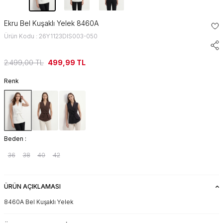
Ekru Bel Kuşaklı Yelek 8460A
Ürün Kodu : 26Y1123DIS003-050
2.499,00
TL
499,99
TL
Renk
Beden :
36
38
40
42
ÜRÜN AÇIKLAMASI
8460A Bel Kuşaklı Yelek