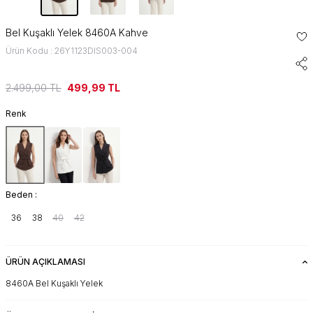
Bel Kuşaklı Yelek 8460A Kahve
Ürün Kodu : 26Y1123DIS003-004
2.499,00
TL
499,99
TL
Renk
Beden :
36
38
40
42
ÜRÜN AÇIKLAMASI
8460A Bel Kuşaklı Yelek