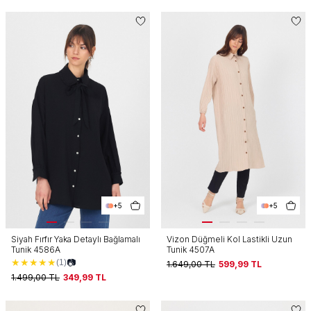
+5
+5
Siyah Fırfır Yaka Detaylı Bağlamalı
Vizon Düğmeli Kol Lastikli Uzun
Tunik 4586A
Tunik 4507A
★
★
★
★
★
📷
(1)
1.649,00
TL
599,99
TL
1.499,00
TL
349,99
TL