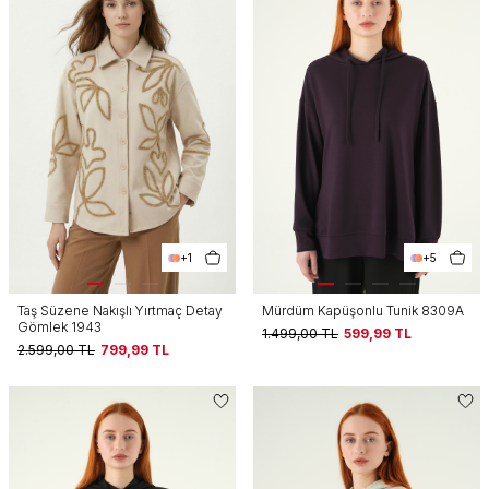
+1
+5
Taş Süzene Nakışlı Yırtmaç Detay
Mürdüm Kapüşonlu Tunik 8309A
Gömlek 1943
1.499,00
TL
599,99
TL
2.599,00
TL
799,99
TL