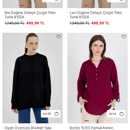
Bej Düğme Detaylı Çizgili Triko
Laci Düğme Detaylı Çizgili Triko
Tunik 8132A
Tunik 8132A
1.249,00
TL
499,99
TL
1.249,00
TL
499,99
TL
+10
+4
Siyah Oversize Bisiklet Yaka
Bordo %100 Pamuk Keten