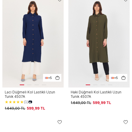
+5
+5
Laci Düğmeli Kol Lastikli Uzun
Haki Düğmeli Kol Lastikli Uzun
Tunik 4507A
Tunik 4507A
★
★
★
★
★
📷
(1)
1.649,00
TL
599,99
TL
1.649,00
TL
599,99
TL