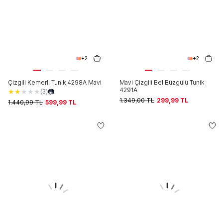
+2
+2
Çizgili Kemerli Tunik 4298A Mavi
Mavi Çizgili Bel Büzgülü Tunik
4291A
★
★
★
★
★
📷
(3)
1.349,00
TL
299,99
TL
1.440,99
TL
599,99
TL