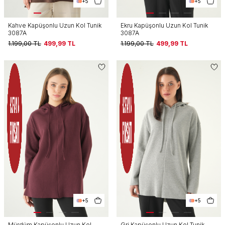
+5
+5
Kahve Kapüşonlu Uzun Kol Tunik
Ekru Kapüşonlu Uzun Kol Tunik
3087A
3087A
1.199,00
TL
499,99
TL
1.199,00
TL
499,99
TL
+5
+5
Mürdüm Kapüşonlu Uzun Kol
Gri Kapüşonlu Uzun Kol Tunik