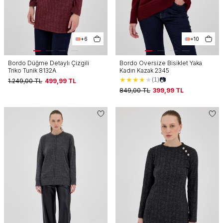
+6
+10
Bordo Düğme Detaylı Çizgili
Bordo Oversize Bisiklet Yaka
Triko Tunik 8132A
Kadın Kazak 2345
★
★
★
★
★
📷
(1)
1.249,00
TL
499,99
TL
849,00
TL
399,99
TL