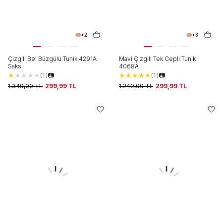
+2
+3
Çizgili Bel Büzgülü Tunik 4291A
Mavi Çizgili Tek Cepli Tunik
Saks
4068A
★
★
★
★
★
★
★
★
★
★
📷
📷
(1)
(1)
1.349,00
TL
299,99
TL
1.249,00
TL
299,99
TL