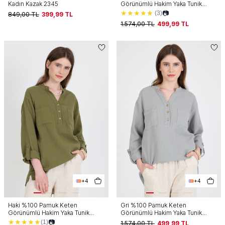
Kadın Kazak 2345
Görünümlü Hakim Yaka Tunik
Gömlek 4698A
★
★
★
★
★
📷
(3)
849,00
TL
399,99
TL
1.574,00
TL
499,99
TL
+4
+4
Haki %100 Pamuk Keten
Gri %100 Pamuk Keten
Görünümlü Hakim Yaka Tunik
Görünümlü Hakim Yaka Tunik
Gömlek 4698A
Gömlek 4698A
★
★
★
★
★
📷
(1)
1.574,00
TL
499,99
TL