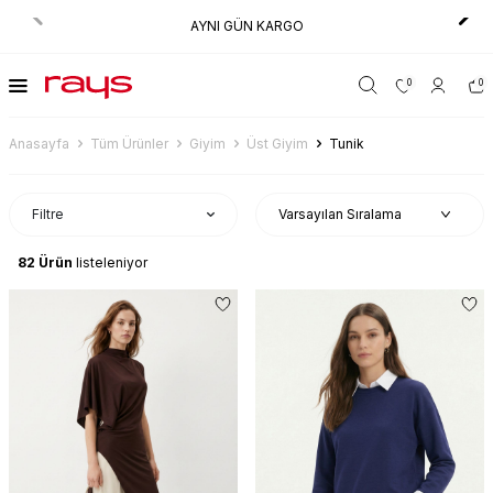
AYNI GÜN KARGO
0
0
Anasayfa
Tüm Ürünler
Giyim
Üst Giyim
Tunik
Filtre
82
Ürün
listeleniyor