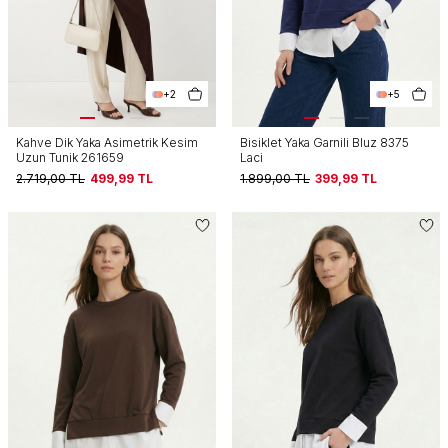
+2
+5
Kahve Dik Yaka Asimetrik Kesim
Bisiklet Yaka Garnili Bluz 8375
Uzun Tunik 261659
Laci
2.719,00
TL
499,99
TL
1.899,00
TL
399,99
TL