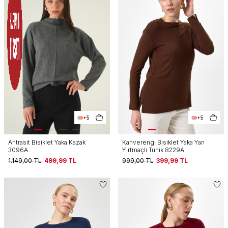
+5
+5
Antrasit Bisiklet Yaka Kazak
Kahverengi Bisiklet Yaka Yan
3096A
Yırtmaçlı Tunik 8229A
1.149,00
TL
499,99
TL
999,00
TL
399,99
TL