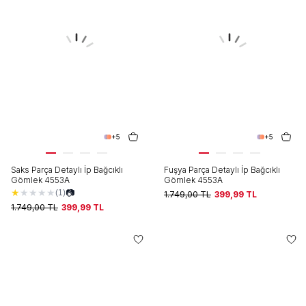
+5
+5
Saks Parça Detaylı İp Bağcıklı
Fuşya Parça Detaylı İp Bağcıklı
Gömlek 4553A
Gömlek 4553A
★
★
★
★
★
📷
(1)
1.749,00
TL
399,99
TL
1.749,00
TL
399,99
TL