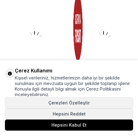
Çerez Kullanımı
Kişisel verileriniz, hizmetlerimizin daha iyi bir şekilde
+5
+8
sunulması için mevzuata uygun bir şekilde toplanıp işlenir.
Konuyla ilgili detaylı bilgi almak için Çerez Politikasını
Mint Desenli Kol Lastikli Tunik
Laci Bisiklet Yaka Çizgili Tunik
inceleyebilirsiniz.
4366A
5380
Çerezleri Özelleştir
★
★
★
★
★
★
★
★
★
★
📷
📷
(11)
(3)
720,99
TL
299,00
TL
549,00
TL
299,99
TL
Hepsini Reddet
Hepsini Kabul Et