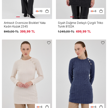
+10
+6
Antrasit Oversize Bisiklet Yaka
Siyah Düğme Detaylı Çizgili Triko
Kadın Kazak 2345
Tunik 8132A
849,00
TL
399,99
TL
1.249,00
TL
499,99
TL
+6
+6