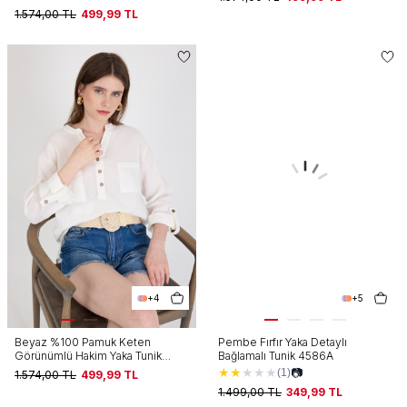
1.574,00
TL
499,99
TL
+4
+5
Beyaz %100 Pamuk Keten
Pembe Fırfır Yaka Detaylı
Görünümlü Hakim Yaka Tunik
Bağlamalı Tunik 4586A
Gömlek 4698A
★
★
★
★
★
📷
(1)
1.574,00
TL
499,99
TL
1.499,00
TL
349,99
TL