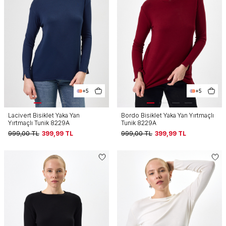
+5
+5
Lacivert Bisiklet Yaka Yan
Bordo Bisiklet Yaka Yan Yırtmaçlı
Yırtmaçlı Tunik 8229A
Tunik 8229A
999,00
TL
399,99
TL
999,00
TL
399,99
TL