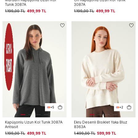
Tunik 3087A
3087A
1.199,00
TL
499,99
TL
1.199,00
TL
499,99
TL
+5
+2
Kapüşonlu Uzun Kol Tunik 3087A
Ekru Desenli Bisiklet Yaka Bluz
Antrasit
8363A
1.199,00
TL
499,99
TL
1.499,00
TL
599,99
TL