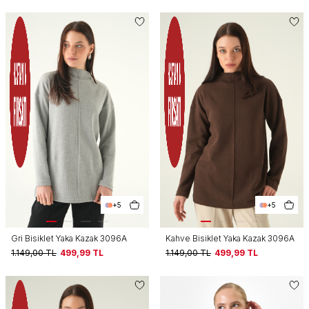
+5
+5
Gri Bisiklet Yaka Kazak 3096A
Kahve Bisiklet Yaka Kazak 3096A
1.149,00
TL
499,99
TL
1.149,00
TL
499,99
TL