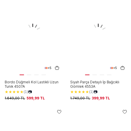
+5
+5
Bordo Düğmeli Kol Lastikli Uzun
Siyah Parça Detaylı İp Bağcıklı
Tunik 4507A
Gömlek 4553A
★
★
★
★
★
★
★
★
★
★
📷
📷
(1)
(1)
1.649,00
TL
599,99
TL
1.749,00
TL
399,99
TL