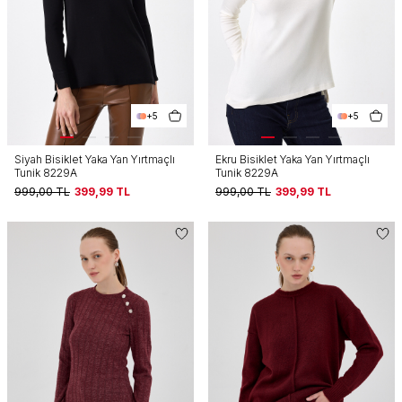
+5
+5
Siyah Bisiklet Yaka Yan Yırtmaçlı
Ekru Bisiklet Yaka Yan Yırtmaçlı
Tunik 8229A
Tunik 8229A
999,00
TL
399,99
TL
999,00
TL
399,99
TL