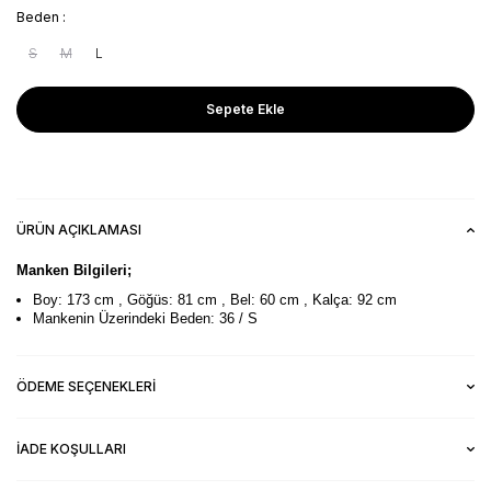
Beden :
S
M
L
Sepete Ekle
ÜRÜN AÇIKLAMASI
Manken Bilgileri;
Boy: 173 cm , Göğüs: 81 cm , Bel: 60 cm , Kalça: 92 cm
Mankenin Üzerindeki Beden: 36 / S
ÖDEME SEÇENEKLERI
İADE KOŞULLARI