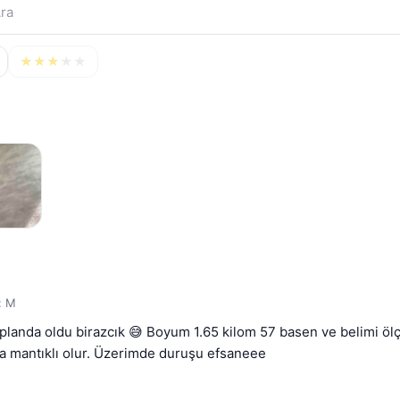
★
★
★
★
★
: M
anda oldu birazcık 😅 Boyum 1.65 kilom 57 basen ve belimi ölçe
 daha mantıklı olur. Üzerimde duruşu efsaneee