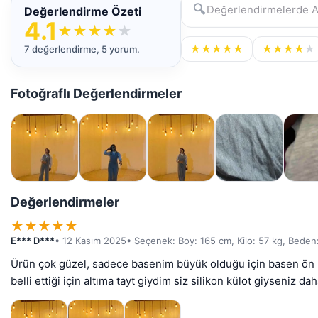
🔍
Değerlendirme Özeti
4.1
★
★
★
★
★
★
★
★
★
★
★
★
★
★
★
7 değerlendirme, 5 yorum.
Fotoğraflı Değerlendirmeler
Değerlendirmeler
★
★
★
★
★
E*** D***
• 12 Kasım 2025
• Seçenek: Boy: 165 cm, Kilo: 57 kg, Beden
Ürün çok güzel, sadece basenim büyük olduğu için basen ön pl
belli ettiği için altıma tayt giydim siz silikon külot giyseniz