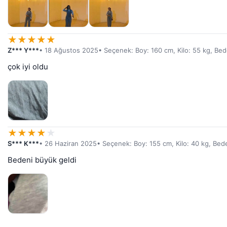
★
★
★
★
★
Z*** Y***
• 18 Ağustos 2025
• Seçenek: Boy: 160 cm, Kilo: 55 kg, Be
çok iyi oldu
★
★
★
★
★
S*** K***
• 26 Haziran 2025
• Seçenek: Boy: 155 cm, Kilo: 40 kg, Bed
Bedeni büyük geldi