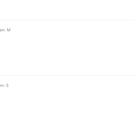
den: M
en: S