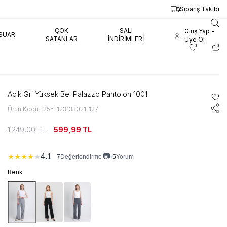
Sipariş Takibi
ÇOK
SALI
Giriş Yap -
SUAR
SATANLAR
İNDIRIMLERI
Üye Ol
0
0
Açık Gri Yüksek Bel Palazzo Pantolon 1001
Ürün Kodu : 25Y1123133021-127
1.249,00
TL
599,99
TL
📷
4.1
★
★
★
★
★
7
•
5
Yorum
Değerlendirme
Renk