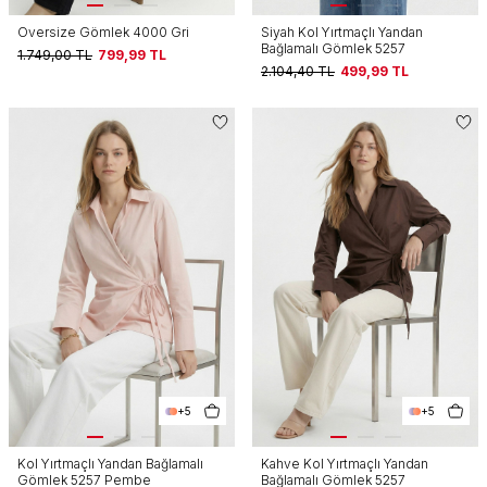
Oversize Gömlek 4000 Gri
Siyah Kol Yırtmaçlı Yandan
Bağlamalı Gömlek 5257
1.749,00
TL
799,99
TL
2.104,40
TL
499,99
TL
+5
+5
Kol Yırtmaçlı Yandan Bağlamalı
Kahve Kol Yırtmaçlı Yandan
Gömlek 5257 Pembe
Bağlamalı Gömlek 5257