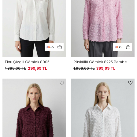
+5
+5
Ekru Çizgili Gömlek 8005
Püsküllü Gömlek 8225 Pembe
1.399,00
TL
299,99
TL
1.999,00
TL
399,99
TL