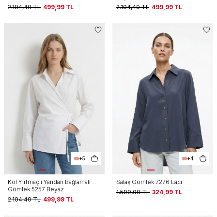
2.104,40
TL
499,99
TL
2.104,40
TL
499,99
TL
+5
+4
Kol Yırtmaçlı Yandan Bağlamalı
Salaş Gömlek 7276 Laci
Gömlek 5257 Beyaz
1.599,00
TL
324,99
TL
2.104,40
TL
499,99
TL