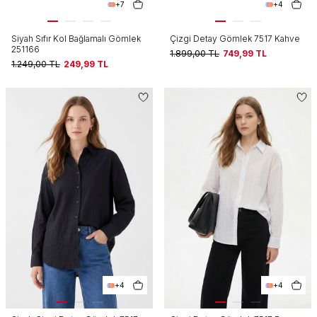
+7
+4
Siyah Sıfır Kol Bağlamalı Gömlek
Çizgi Detay Gömlek 7517 Kahve
251166
1.899,00
TL
749,99
TL
1.249,00
TL
249,99
TL
+4
+4