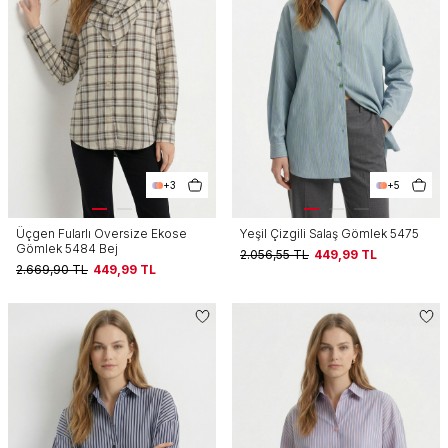
+3
+5
Üçgen Fularlı Oversize Ekose
Yeşil Çizgili Salaş Gömlek 5475
Gömlek 5484 Bej
2.056,55
TL
449,99
TL
2.669,90
TL
449,99
TL