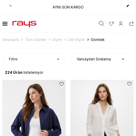
AYNI GÜN KARGO
0
0
Anasayfa
Tüm Ürünler
Giyim
Üst Giyim
Gömlek
Filtre
224
Ürün
listeleniyor