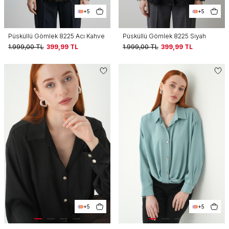
+5
+5
Püsküllü Gömlek 8225 Acı Kahve
Püsküllü Gömlek 8225 Siyah
1.999,00
TL
399,99
TL
1.999,00
TL
399,99
TL
+5
+5