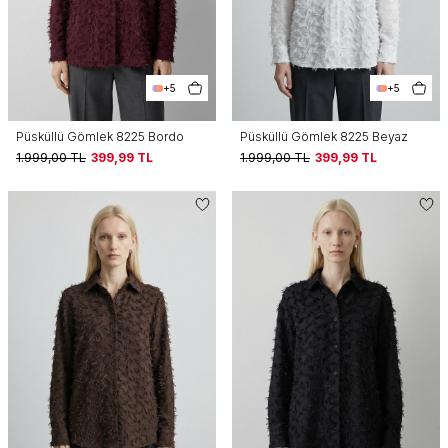
+5
+5
Püsküllü Gömlek 8225 Bordo
Püsküllü Gömlek 8225 Beyaz
1.999,00
TL
399,99
TL
1.999,00
TL
399,99
TL