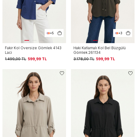
+5
+3
Fakir Kol Oversize Gömlek 4143
Haki Katlamalı Kol Bel Büzgülü
Laci
Gömlek 261134
1.499,00
TL
599,99
TL
3.178,00
TL
599,99
TL