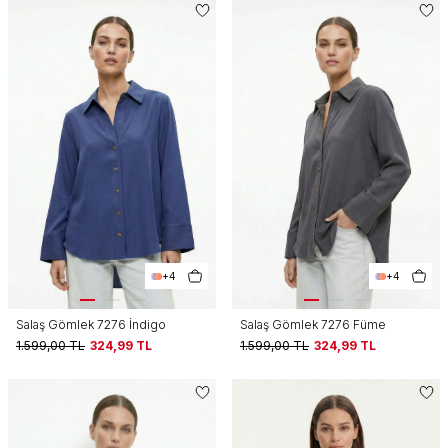
+4
+4
Salaş Gömlek 7276 İndigo
Salaş Gömlek 7276 Füme
1.599,00
TL
324,99
TL
1.599,00
TL
324,99
TL