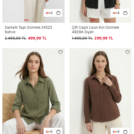
+2
+5
Dantelli Taşlı Gömlek 34523
Çift Cepli Uzun Kol Gömlek
Kahve
4829A Siyah
2.499,00
TL
499,99
TL
1.499,00
TL
299,99
TL
+5
+5