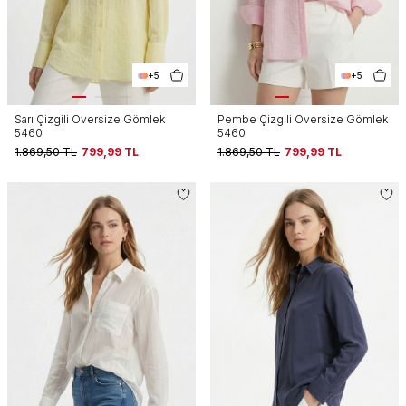
+5
+5
Sarı Çizgili Oversize Gömlek
Pembe Çizgili Oversize Gömlek
5460
5460
1.869,50
TL
799,99
TL
1.869,50
TL
799,99
TL