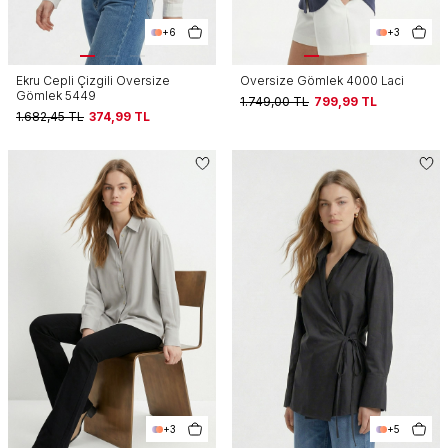
+6
+3
Ekru Cepli Çizgili Oversize
Oversize Gömlek 4000 Laci
Gömlek 5449
1.749,00
TL
799,99
TL
1.682,45
TL
374,99
TL
+3
+5