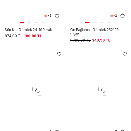
+9
+2
Sıfır Kol Gömlek 241190 Haki
Ön Bağlamalı Gömlek 252103
Siyah
874,00
TL
199,99
TL
1.790,00
TL
349,99
TL