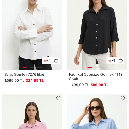
+4
+5
Salaş Gömlek 7276 Ekru
Fakir Kol Oversize Gömlek 4143
Siyah
1.599,00
TL
324,99
TL
1.499,00
TL
599,99
TL