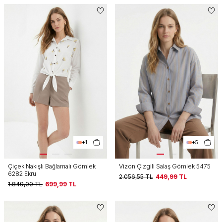
+1
+5
Çiçek Nakışlı Bağlamalı Gömlek
Vizon Çizgili Salaş Gömlek 5475
6282 Ekru
2.056,55
TL
449,99
TL
1.849,00
TL
699,99
TL