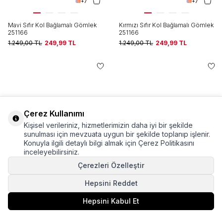
+7
+7
Mavi Sıfır Kol Bağlamalı Gömlek
Kırmızı Sıfır Kol Bağlamalı Gömlek
251166
251166
1.249,00
TL
249,99
TL
1.249,00
TL
249,99
TL
Çerez Kullanımı
Kişisel verileriniz, hizmetlerimizin daha iyi bir şekilde
sunulması için mevzuata uygun bir şekilde toplanıp işlenir.
Konuyla ilgili detaylı bilgi almak için Çerez Politikasını
inceleyebilirsiniz.
Çerezleri Özelleştir
Hepsini Reddet
+7
+7
Hepsini Kabul Et
Fuşya Sıfır Kol Bağlamalı Gömlek
Bej Sıfır Kol Bağlamalı Gömlek