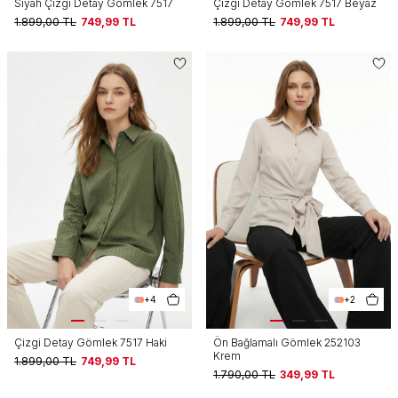
Siyah Çizgi Detay Gömlek 7517
Çizgi Detay Gömlek 7517 Beyaz
1.899,00
TL
749,99
TL
1.899,00
TL
749,99
TL
+4
+2
Çizgi Detay Gömlek 7517 Haki
Ön Bağlamalı Gömlek 252103
Krem
1.899,00
TL
749,99
TL
1.790,00
TL
349,99
TL