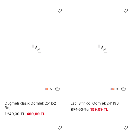
+5
+9
Düğmeli Klasik Gömlek 251152
Laci Sıfır Kol Gömlek 241190
Bej
874,00
TL
199,99
TL
1.249,00
TL
499,99
TL