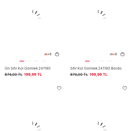
+9
+9
Gri Sıfır Kol Gömlek 241190
Sıfır Kol Gömlek 241190 Bordo
874,00
TL
199,99
TL
874,00
TL
199,99
TL