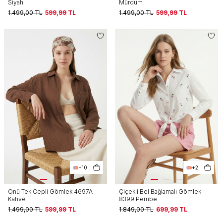
Siyah
Mürdüm
1.499,00
TL
599,99
TL
1.499,00
TL
599,99
TL
+10
+2
Önü Tek Cepli Gömlek 4697A
Çiçekli Bel Bağlamalı Gömlek
Kahve
8399 Pembe
1.499,00
TL
599,99
TL
1.849,00
TL
699,99
TL