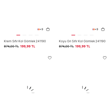
+9
+9
Krem Sıfır Kol Gömlek 241190
Koyu Gri Sıfır Kol Gömlek 241190
874,00
TL
199,99
TL
874,00
TL
199,99
TL