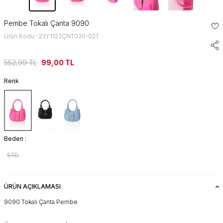
Pembe Tokalı Çanta 9090
Ürün Kodu : 23Y1123ÇNT030-021
552,99
TL
99,00
TL
Renk
Beden :
STD
ÜRÜN AÇIKLAMASI
9090 Tokalı Çanta Pembe