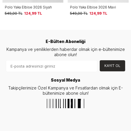
Polo Yaka Elbise 3026 Siyah
Polo Yaka Elbise 3026 Mavi
549,00
TL
124,99
TL
549,00
TL
124,99
TL
E-Bülten Aboneliği
Kampanya ve yeniliklerden haberdar olmak için e-bültenimize
abone olun!
KAYIT OL
Sosyal Medya
Takipçilerimize Özel Kampanya ve Fırsatlardan olmak için E-
bültenimize abone olun!