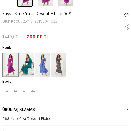
Fuşya Kare Yaka Desenli Elbise 068
Ürün Kodu : 25Y1219DIS004-022
1.440,99
TL
299,99
TL
Renk
Beden :
S
M
L
XL
ÜRÜN AÇIKLAMASI
068 Kare Yaka Desenli Elbise