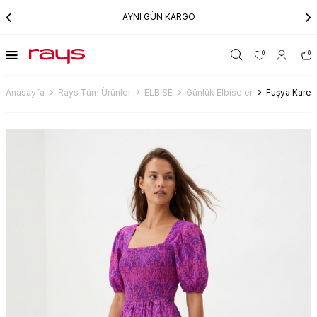
AYNI GÜN KARGO
0
0
Anasayfa
Rays Tüm Ürünler
ELBİSE
Günlük Elbiseler
Fuşya Kare 