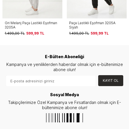
Gri Melanj Paça Lastikli Eşofman
Paça Lastikli Eşofman 3205A
3205A
Siyah
1.499,00
TL
599,99
TL
1.499,00
TL
599,99
TL
E-Bülten Aboneliği
Kampanya ve yeniliklerden haberdar olmak için e-bültenimize
abone olun!
KAYIT OL
Sosyal Medya
Takipçilerimize Özel Kampanya ve Fırsatlardan olmak için E-
bültenimize abone olun!