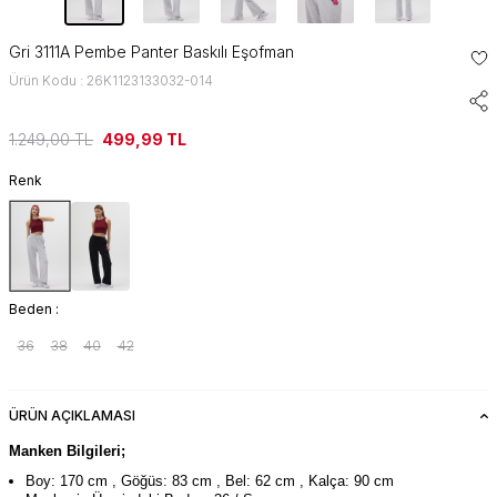
Gri 3111A Pembe Panter Baskılı Eşofman
Ürün Kodu : 26K1123133032-014
1.249,00
TL
499,99
TL
Renk
Beden :
36
38
40
42
ÜRÜN AÇIKLAMASI
Manken Bilgileri;
Boy: 170 cm , Göğüs: 83 cm , Bel: 62 cm , Kalça: 90 cm