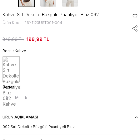
Kahve Sırt Dekolte Büzgülü Puantiyeli Bluz 092
Ürün Kodu : 26Y1123UST091-004
849,00
TL
199,99
TL
Renk :
Kahve
Beden :
S
M
L
ÜRÜN AÇIKLAMASI
092 Sırt Dekolte Büzgülü Puantiyeli Bluz