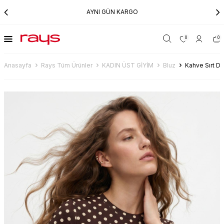
AYNI GÜN KARGO
0
0
Anasayfa
Rays Tüm Ürünler
KADIN ÜST GİYİM
Bluz
Kahve Sırt De