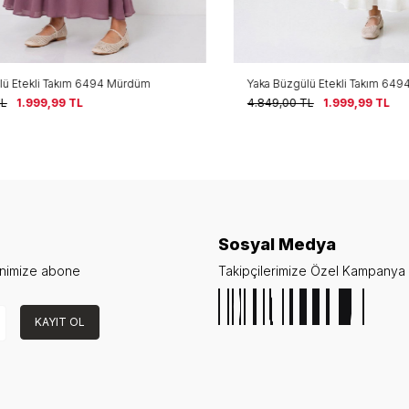
Etekli Takım 6494 Mürdüm
Yaka Büzgülü Etekli Takım 6494 E
1.999,99
TL
4.849,00
TL
1.999,99
TL
Sosyal Medya
enimize abone
Takipçilerimize Özel Kampanya v
KAYIT OL