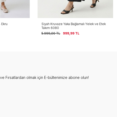
kru
Siyah Kruvaze Yaka Bağlamalı Yelek ve Etek
Takım 6080
5.999,00
TL
999,99
TL
e Fırsatlardan olmak için E-bültenimize abone olun!