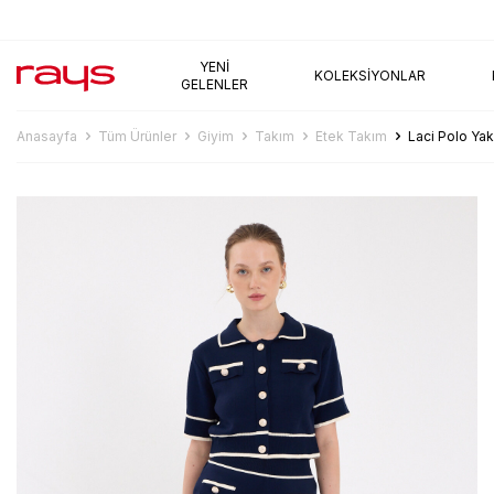
AYNI GÜN KARGO
YENI
KOLEKSIYONLAR
GELENLER
Anasayfa
Tüm Ürünler
Giyim
Takım
Etek Takım
Laci Polo Yak