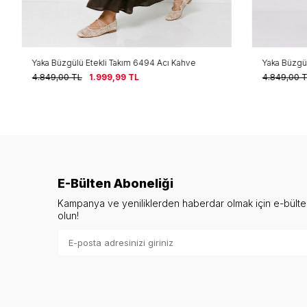
Yaka Büzgülü Etekli Takım 6494 Acı Kahve
Yaka Büzgülü 
4.849,00
TL
1.999,99
TL
4.849,00
TL
E-Bülten Aboneliği
Kampanya ve yeniliklerden haberdar olmak için e-bült
olun!