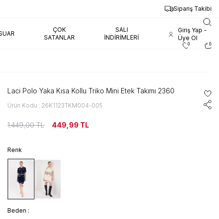
Sipariş Takibi
ÇOK
SALI
Giriş Yap -
SUAR
SATANLAR
İNDIRIMLERI
Üye Ol
0
0
Laci Polo Yaka Kısa Kollu Triko Mini Etek Takımı 2360
Ürün Kodu : 26K1123TKM004-005
1.449,00
TL
449,99
TL
Renk
Beden :