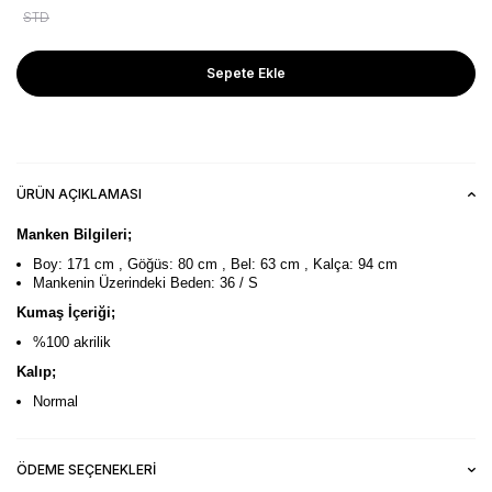
STD
Sepete Ekle
ÜRÜN AÇIKLAMASI
Manken Bilgileri;
Boy: 171 cm , Göğüs: 80 cm , Bel: 63 cm , Kalça: 94 cm
Mankenin Üzerindeki Beden: 36 / S
Kumaş İçeriği;
%100 akrilik
Kalıp;
Normal
ÖDEME SEÇENEKLERI