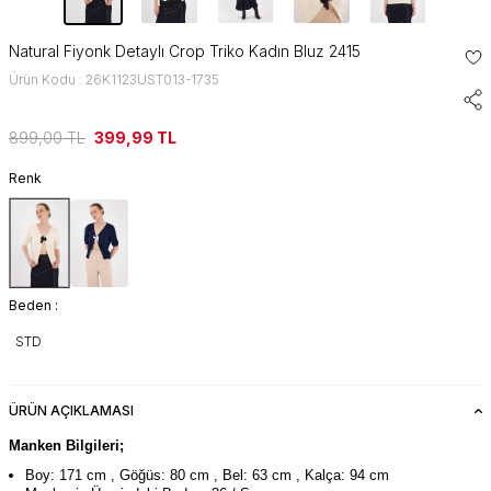
Natural Fiyonk Detaylı Crop Triko Kadın Bluz 2415
Ürün Kodu : 26K1123UST013-1735
899,00
TL
399,99
TL
Renk
Beden :
STD
ÜRÜN AÇIKLAMASI
Manken Bilgileri;
Boy: 171 cm , Göğüs: 80 cm , Bel: 63 cm , Kalça: 94 cm