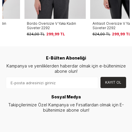
Bordo Oversize V Yaka Kadın
Antrasit Oversize V Yaka Kadın
Süveter 2292
Süveter 2292
624,00
TL
299,99
TL
624,00
TL
299,99
TL
E-Bülten Aboneliği
Kampanya ve yeniliklerden haberdar olmak için e-bültenimize
abone olun!
KAYIT OL
Sosyal Medya
Takipçilerimize Özel Kampanya ve Fırsatlardan olmak için E-
bültenimize abone olun!