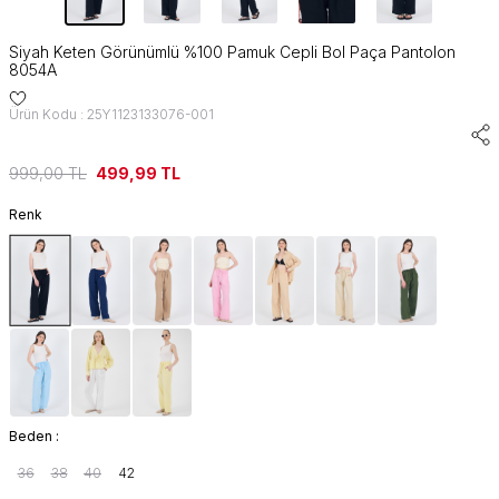
Siyah Keten Görünümlü %100 Pamuk Cepli Bol Paça Pantolon
8054A
Ürün Kodu : 25Y1123133076-001
999,00
TL
499,99
TL
Renk
Beden :
36
38
40
42