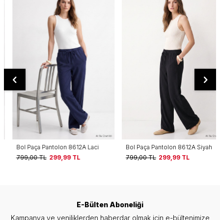
Bol Paça Pantolon 8612A Laci
Bol Paça Pantolon 8612A Siyah
799,00
TL
299,99
TL
799,00
TL
299,99
TL
E-Bülten Aboneliği
Kampanya ve yeniliklerden haberdar olmak için e-bültenimize