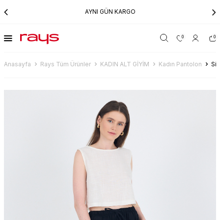
AYNI GÜN KARGO
0
0
Anasayfa
Rays Tüm Ürünler
KADIN ALT GİYİM
Kadın Pantolon
Si