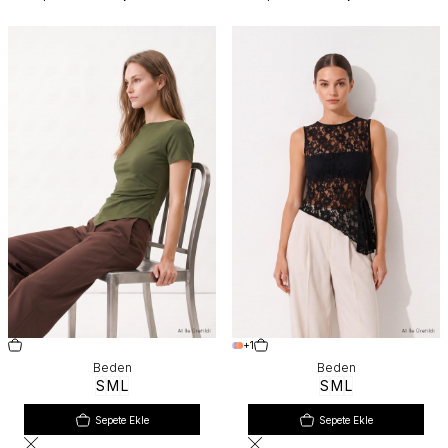
+1
Beden
Beden
S
M
L
S
M
L
Sepete Ekle
Sepete Ekle