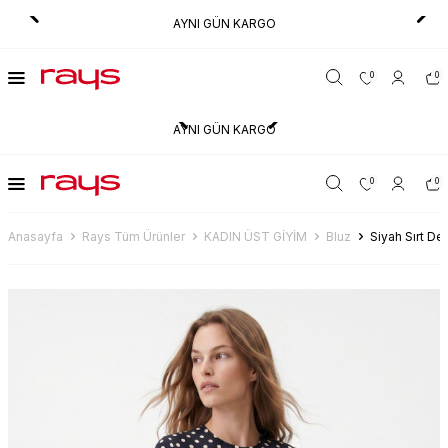
AYNI GÜN KARGO
0
0
AYNI GÜN KARGO
0
0
Anasayfa
Rays Tüm Ürünler
KADIN ÜST GİYİM
Bluz
Siyah Sırt De