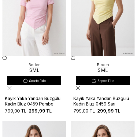
Beden
Beden
S
M
L
S
M
L
Sepete Ekle
Sepete Ekle
Kayık Yaka Yandan Büzgülü
Kayık Yaka Yandan Büzgülü
Kadın Bluz 0459 Pembe
Kadın Bluz 0459 Sarı
799,00
TL
299,99
TL
799,00
TL
299,99
TL