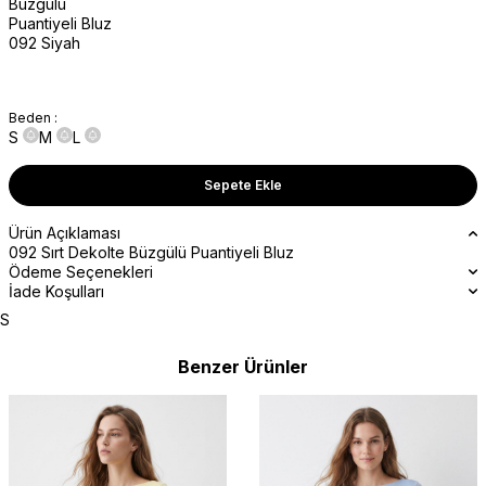
Beden :
S
M
L
Sepete Ekle
Ürün Açıklaması
092 Sırt Dekolte Büzgülü Puantiyeli Bluz
Ödeme Seçenekleri
İade Koşulları
S
Benzer Ürünler