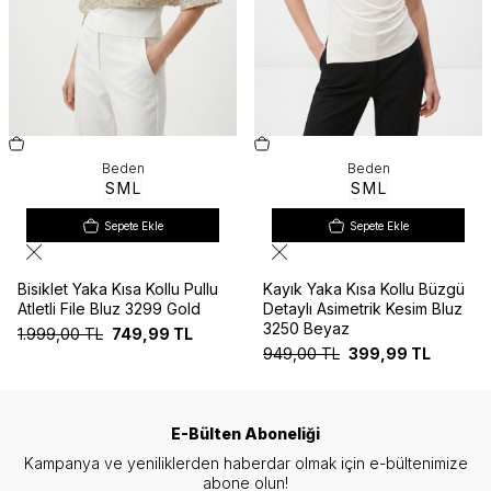
Beden
Beden
S
M
L
S
M
L
Sepete Ekle
Sepete Ekle
Bisiklet Yaka Kısa Kollu Pullu
Kayık Yaka Kısa Kollu Büzgü
Atletli File Bluz 3299 Gold
Detaylı Asimetrik Kesim Bluz
3250 Beyaz
1.999,00
TL
749,99
TL
949,00
TL
399,99
TL
E-Bülten Aboneliği
Kampanya ve yeniliklerden haberdar olmak için e-bültenimize
abone olun!