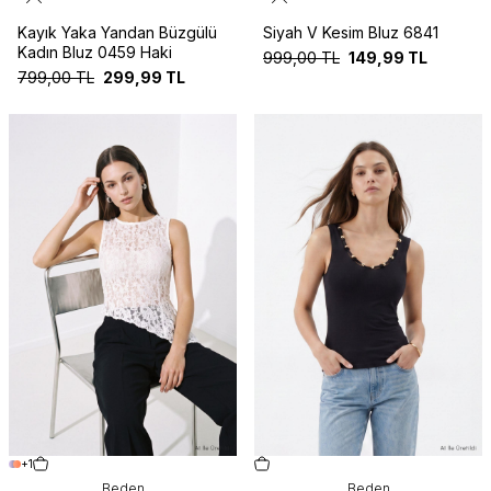
Kayık Yaka Yandan Büzgülü
Siyah V Kesim Bluz 6841
Kadın Bluz 0459 Haki
999,00
TL
149,99
TL
799,00
TL
299,99
TL
+1
Beden
Beden