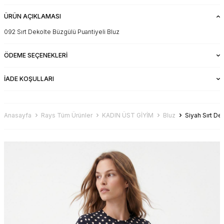
ÜRÜN AÇIKLAMASI
092 Sırt Dekolte Büzgülü Puantiyeli Bluz
ÖDEME SEÇENEKLERI
İADE KOŞULLARI
Anasayfa
Rays Tüm Ürünler
KADIN ÜST GİYİM
Bluz
Siyah Sırt De