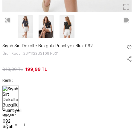
Siyah Sırt Dekolte Büzgülü Puantiyeli Bluz 092
Ürün Kodu : 26Y1123UST091-001
849,00
TL
199,99
TL
Renk :
Beden :
S
M
L