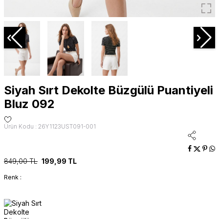
Siyah Sırt Dekolte Büzgülü Puantiyeli
Bluz 092
Ürün Kodu : 26Y1123UST091-001
849,00
TL
199,99
TL
Renk :