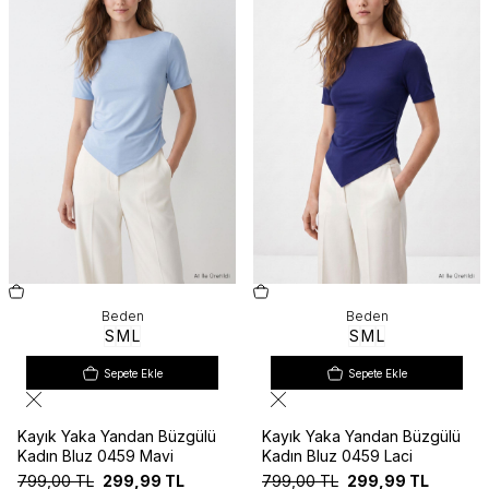
Beden
Beden
S
M
L
S
M
L
Sepete Ekle
Sepete Ekle
Kayık Yaka Yandan Büzgülü
Kayık Yaka Yandan Büzgülü
Kadın Bluz 0459 Mavi
Kadın Bluz 0459 Laci
799,00
TL
299,99
TL
799,00
TL
299,99
TL