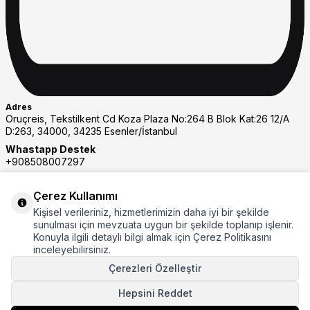
Adres
Oruçreis, Tekstilkent Cd Koza Plaza No:264 B Blok Kat:26 12/A
D:263, 34000, 34235 Esenler/İstanbul
Whastapp Destek
+908508007297
Müşteri Hizmetleri
08508007297
Çerez Kullanımı
E-Posta
Kişisel verileriniz, hizmetlerimizin daha iyi bir şekilde
eticaret@rays.com.tr
sunulması için mevzuata uygun bir şekilde toplanıp işlenir.
Konuyla ilgili detaylı bilgi almak için Çerez Politikasını
inceleyebilirsiniz.
Çerezleri Özelleştir
Hepsini Reddet