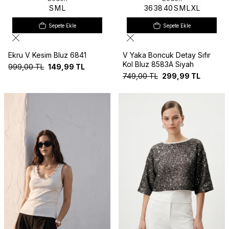
S
M
L
36
38
40
S
M
L
XL
Sepete Ekle
Sepete Ekle
Ekru V Kesim Bluz 6841
V Yaka Boncuk Detay Sıfır
Kol Bluz 8583A Siyah
999,00
TL
149,99
TL
749,00
TL
299,99
TL
Yeni