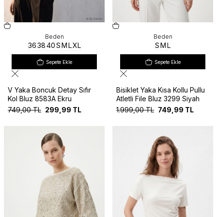
Beden
Beden
36
38
40
S
M
L
XL
S
M
L
Sepete Ekle
Sepete Ekle
V Yaka Boncuk Detay Sıfır
Bisiklet Yaka Kısa Kollu Pullu
Kol Bluz 8583A Ekru
Atletli File Bluz 3299 Siyah
749,00
TL
299,99
TL
1.999,00
TL
749,99
TL
Yeni
Yeni