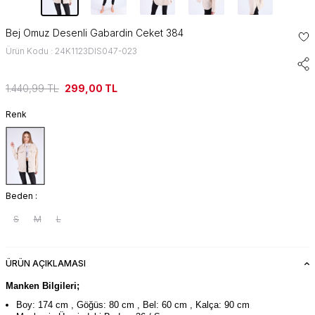
Bej Omuz Desenli Gabardin Ceket 384
Ürün Kodu : 24K1123DIS047-023
1.440,99
TL
299,00
TL
Renk
Beden :
S
M
L
ÜRÜN AÇIKLAMASI
Manken Bilgileri;
Boy: 174 cm , Göğüs: 80 cm , Bel: 60 cm , Kalça: 90 cm