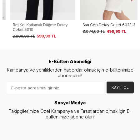
Bej Kol Katlamalı Düğme Detay
Sarı Cep Detay Ceket 6023-3
Ceket 5010
3.074,00
TL
499,99
TL
2.880,99
TL
599,99
TL
E-Bülten Aboneliği
Kampanya ve yeniliklerden haberdar olmak için e-bültenimize
abone olun!
KAYIT OL
Sosyal Medya
Takipçilerimize Özel Kampanya ve Fırsatlardan olmak için E-
bültenimize abone olun!