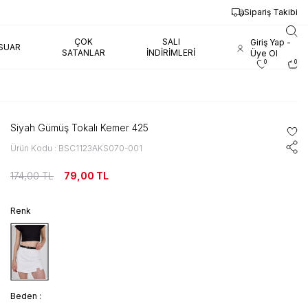
Sipariş Takibi
ÇOK
SALI
Giriş Yap -
SUAR
SATANLAR
İNDIRIMLERI
Üye Ol
0
0
Siyah Gümüş Tokalı Kemer 425
Ürün Kodu : BSC1123AKS070-001
174,00
TL
79,00
TL
Renk
Beden :