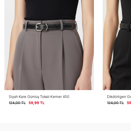
müş Tokalı Kemer 450
Dikdörtgen Gold Tokalı Kemer 44
,99
TL
124,00
TL
59,99
TL