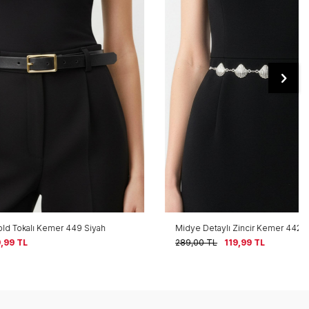
9 Siyah
Midye Detaylı Zincir Kemer 442 Gümüş
289,00
TL
119,99
TL