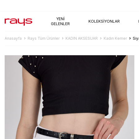
AYNI GÜN KARGO
YENI
KOLEKSIYONLAR
GELENLER
Anasayfa
Rays Tüm Ürünler
KADIN AKSESUAR
Kadın Kemer
Siy