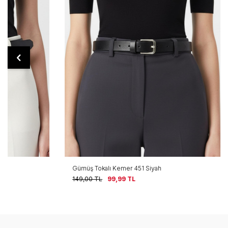
Gümüş Tokalı Kemer 451 Siyah
Siyah Kare Gü
149,00
TL
99,99
TL
124,00
TL
59